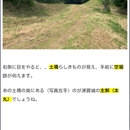
右側に目をやると、、
土橋
らしきものが見え、手前に
空堀
跡が伺えます。
あの土橋の奥にある（写真左手）のが津賀城の
主郭（本
丸）
でしょうね。