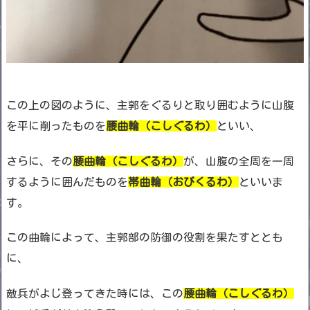
この上の図のように、主郭をぐるりと取り囲むように山腹
を平に削ったものを
腰曲輪（こしぐるわ）
といい、
さらに、その
腰曲輪（こしぐるわ）
が、山腹の全周を一周
するように囲んだものを
帯曲輪（おびくるわ）
といいま
す。
この曲輪によって、主郭部の防御の役割を果たすととも
に、
敵兵がよじ登ってきた時には、この
腰曲輪（こしぐるわ）