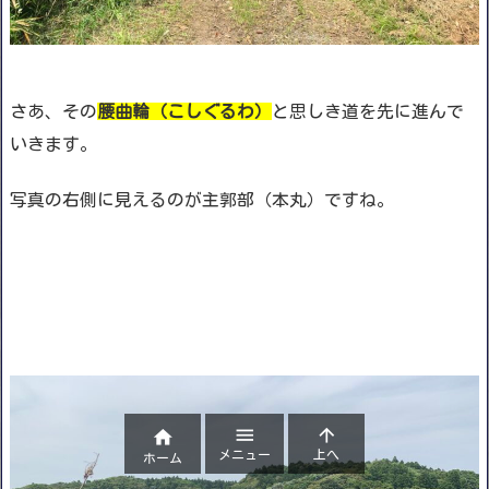
さあ、その
腰曲輪（こしぐるわ）
と思しき道を先に進んで
いきます。
写真の右側に見えるのが主郭部（本丸）ですね。



メニュー
上へ
ホーム