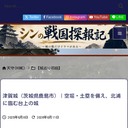
Twitter
Facebook
Instagram
YouTube
LINE


メニュ

サイド


天守(HOME)
>
【城巡り初級】

前へ

次へ
津賀城（茨城県鹿島市）｜空堀・土塁を備え、北浦

に臨む台上の城
検索


2025年6月6日
2026年6月11日