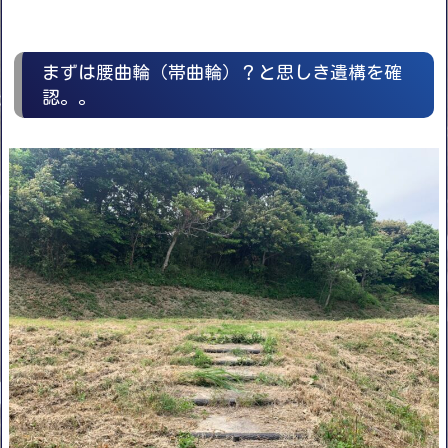
まずは腰曲輪（帯曲輪）？と思しき遺構を確
認。。