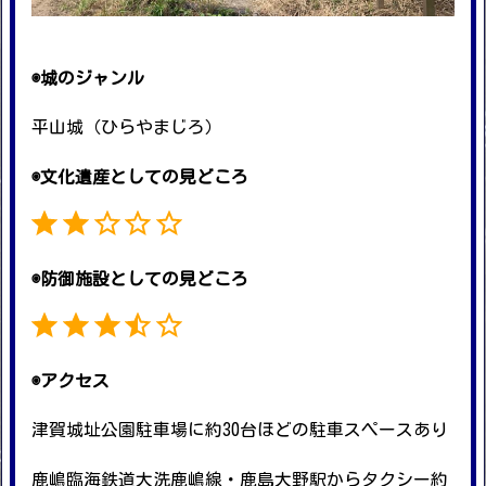
◉城のジャンル
平山城（ひらやまじろ）
◉文化遺産としての見どころ
評価 :2/5。
◉防御施設としての見どころ
評価 :3.5/5。
◉アクセス
津賀城址公園駐車場に約30台ほどの駐車スペースあり
鹿嶋臨海鉄道大洗鹿嶋線・鹿島大野駅からタクシー約