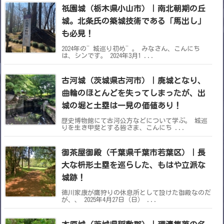
祇園城（栃木県小山市）｜南北朝期の丘
城。北条氏の築城技術である「馬出し」
も必見！
2024年の”城巡り初め”。 みなさん、こんにち
は、シンです。 2024年3月1 ...
古河城（茨城県古河市）｜廃城となり、
曲輪のほとんどを失ってしまったが、出
城の堀と土塁は一見の価値あり！
歴史博物館にて古河公方などについて学ぶ。 城巡
りを生き甲斐とする皆さま、こんにち ...
御茶屋御殿（千葉県千葉市若葉区）｜長
大な枡形土塁を巡らした、もはや立派な
城跡！
徳川家康が鷹狩りの休息所として設けた御殿なのだ
が、、 2025年4月27日（日） ...