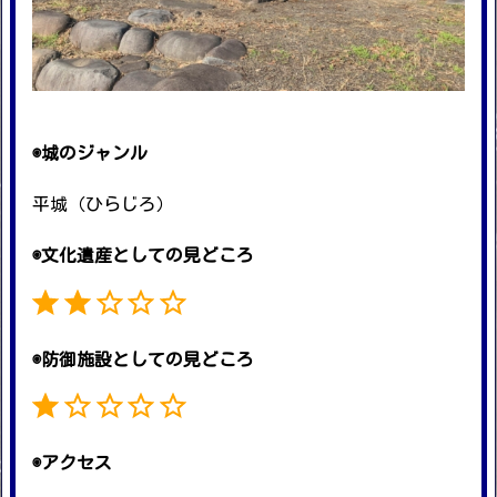
◉城のジャンル
平城（ひらじろ）
◉文化遺産としての見どころ
評価 :2/5。
◉防御施設としての見どころ
評価 :1/5。
◉アクセス