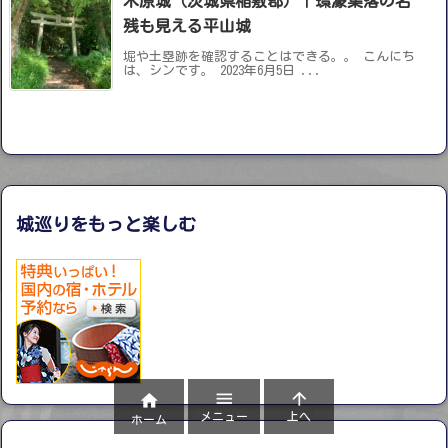
木原城（茨城県稲敷郡）｜環濠集落の名
残も見える平山城
堀や土塁跡を確認することはできる。。 こんにち
は、シンです。 2023年6月5日 ...
城巡りをもっと楽しむ



メニュー
上へ
ホーム