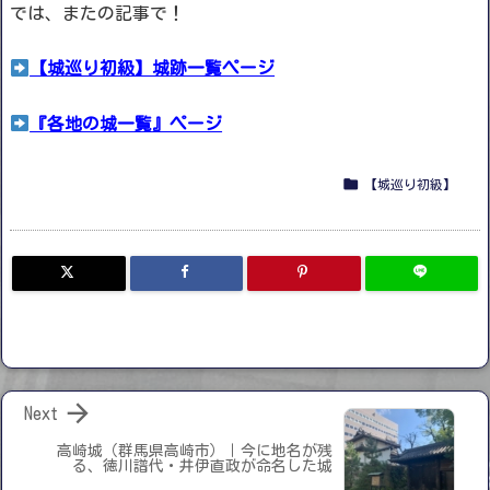
では、またの記事で！
【城巡り初級】城跡一覧ページ
『各地の城一覧』ページ

【城巡り初級】

Next
高崎城（群馬県高崎市）｜今に地名が残
る、徳川譜代・井伊直政が命名した城