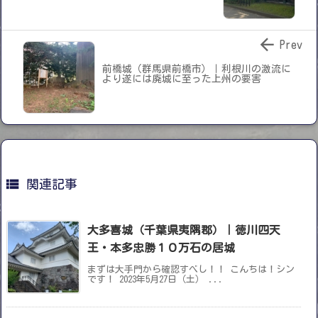

Prev
前橋城（群馬県前橋市）｜利根川の激流に
より遂には廃城に至った上州の要害

関連記事
大多喜城（千葉県夷隅郡）｜徳川四天
王・本多忠勝１０万石の居城
まずは大手門から確認すべし！！ こんちは！シン
です！ 2023年5月27日（土） ...