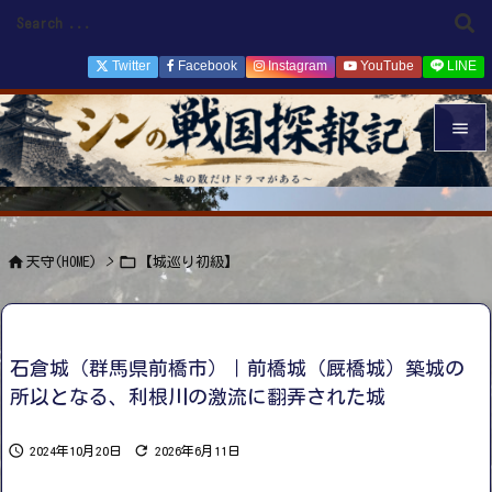
Twitter
Facebook
Instagram
YouTube
LINE


メニュ

サイド


天守(HOME)
>
【城巡り初級】

前へ

次へ
石倉城（群馬県前橋市）｜前橋城（厩橋城）築城の

所以となる、利根川の激流に翻弄された城
検索


2024年10月20日
2026年6月11日