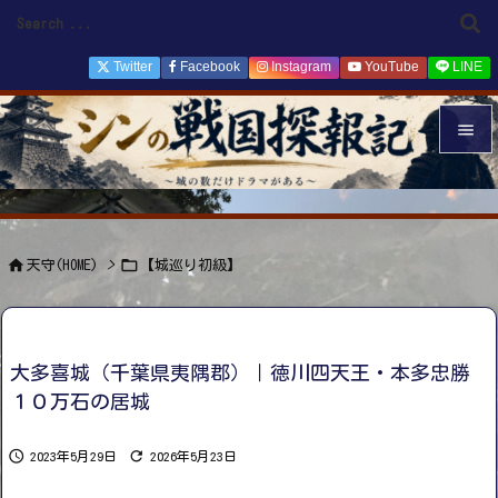
Twitter
Facebook
Instagram
YouTube
LINE


メニュ

サイド


天守(HOME)
>
【城巡り初級】

前へ

次へ
大多喜城（千葉県夷隅郡）｜徳川四天王・本多忠勝

１０万石の居城
検索


2023年5月29日
2026年5月23日