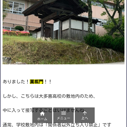
ありました！
薬医門
！！
しかし、こちらは大多喜高校の敷地内のため、
中に入って接写することはいけませんね。



メニュー
上へ
ホーム
通常、学校敷地内は「関係者以外立ち入り禁止」です